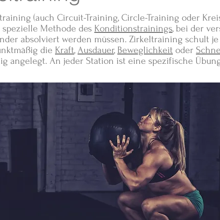
ltraining (auch Circuit-Training, Circle-Training oder Kre
 spezielle Methode des
Konditionstrainings
, bei der v
der absolviert werden müssen. Zirkeltraining schult j
nktmäßig die
Kraft
,
Ausdauer
,
Beweglichkeit
oder
Schnel
ig angelegt. An jeder Station ist eine spezifische Übun