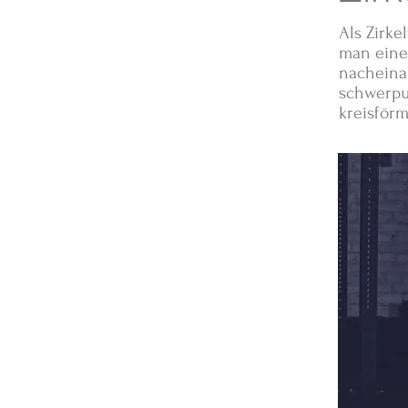
Als Zirke
man eine
nacheinan
schwerpu
kreisförm