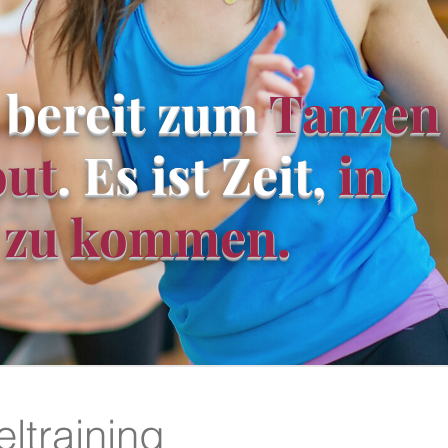
 bereit zum
Tanzen
ut
. Es ist Zeit,
in
 zu kommen.
eltraining