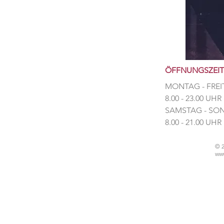
ÖFFNUNGSZEI
MONTAG - FREI
8.00 - 23.00 UHR
​SAMSTAG - S
​8.00 - 21.00 UHR
© 
www