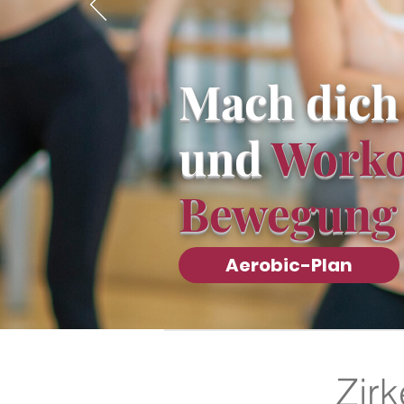
Mach dich
und
Worko
Bewegung
Aerobic-Plan
Zirk