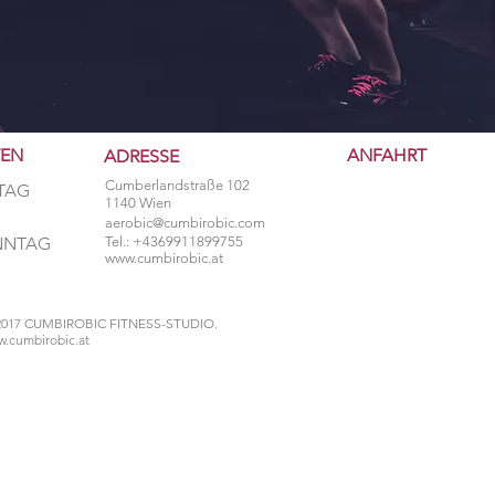
TEN
ANFAHRT
ADRESSE
Cumberlandstraße 102
TAG
1140 Wien
aerobic@cumbirobic.com
ONNTAG
Tel.: +4369911899755
www.cumbirobic.at
2017 CUMBIROBIC FITNESS-STUDIO.
.cumbirobic.at