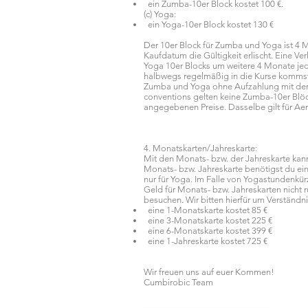
ein Zumba-10er Block kostet 100 €.
(c) Yoga:
ein Yoga-10er Block kostet 130 €
Der 10er Block für Zumba und Yoga ist 4 
Kaufdatum die Gültigkeit erlischt. Eine Ve
Yoga 10er Blocks um weitere 4 Monate jedo
halbwegs regelmäßig in die Kurse kommst 
Zumba und Yoga ohne Aufzahlung mit der 
conventions gelten keine Zumba-10er Blöc
angegebenen Preise. Dasselbe gilt für Aer
4. Monatskarten/Jahreskarte:
Mit den Monats- bzw. der Jahreskarte kan
Monats- bzw. Jahreskarte benötigst du ein
nur für Yoga. Im Falle von Yogastundenkü
Geld für Monats- bzw. Jahreskarten nicht 
besuchen. Wir bitten hierfür um Verständni
eine 1-Monatskarte kostet 85 €
eine 3-Monatskarte kostet 225 €
eine 6-Monatskarte kostet 399 €
eine 1-Jahreskarte kostet 725 €
Wir freuen uns auf euer Kommen!
Cumbirobic Team