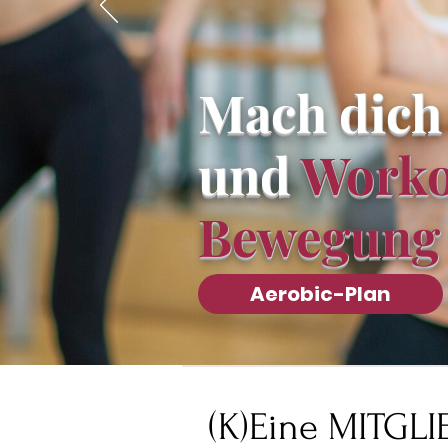
Mach dich
und
Worko
Bewegung
Aerobic-Plan
(K)Eine MITGL