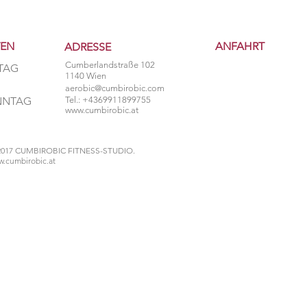
TEN
ANFAHRT
ADRESSE
Cumberlandstraße 102
TAG
1140 Wien
aerobic@cumbirobic.com
ONNTAG
Tel.: +4369911899755
www.cumbirobic.at
2017 CUMBIROBIC FITNESS-STUDIO.
.cumbirobic.at