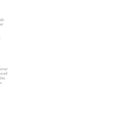
 ab
er
–
einer
ziell
 das
zu