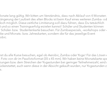
Monate lang gültig. Wir bitten um Verständnis, dass nach Ablauf von 4 Monaten
rlängerung der Laufzeit des alten Blocks ist beim Kauf eines weiteren Zumba- od
ch möglich. Diese zeitliche Limitierung soll dazu führen, dass Du tatsächlich
und so einen Trainingserfolg erzielen kannst! Schüler und Studenten können
Schüler- bzw. Studentenkarte besuchen. Für Zumbaspecials, -workshops oder 
ke und Monats- bzw. Jahreskarten, sondern die für das jeweilige Event
obic.
nst du alle Kurse besuchen, egal ob Aerobic, Zumba oder Yoga! Für das Lösen 
 Foto von dir im Passfotoformat (35 x 45 mm). Wir haben keine Monatskarte spe
rzungen bzw. dem Streichen der Yogastunden bei geringer Teilnehmerzahl, wird
rückerstattet, auch wenn diese in der Absicht gekauft wurden, nur Yogastunden 
s.