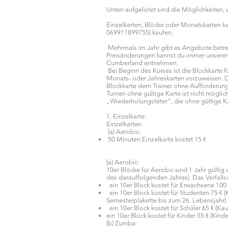
Unten aufgelistet sind die Möglichkeiten
Einzelkarten, Blöcke oder Monatskarten ka
069911899755) kaufen.
Mehrmals im Jahr gibt es Angebote betre
Preisänderungen kannst du immer unser
Cumberland entnehmen.
Bei Beginn des Kurses ist die Blockkarte f
Monats- oder Jahreskarten vorzuweisen. D
Blockkarte dem Trainer ohne Aufforderung
Turnen ohne gültige Karte ist nicht mögli
„Wiederholungstäter“, die ohne gültige K
1. Einzelkarte:
Einzelkarten
(a) Aerobic:
50 Minuten Einzelkarte kostet 15 €
(a) Aerobic:
10er Blöcke für Aerobic sind 1 Jahr gültig
des darauffolgenden Jahres). Das Verfalls
ein 10er Block kostet für Erwachsene 100
ein 10er Block kostet für Studenten 75 € 
Semesterplakette bis zum 26. Lebensjahr)
ein 10er Block kostet für Schüler 65 € (Ka
ein 10er Block kostet für Kinder 55 € (Kinde
(b) Zumba: