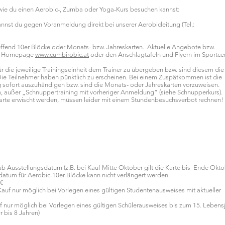
, wie du einen Aerobic-, Zumba oder Yoga-Kurs besuchen kannst:
nnst du gegen Voranmeldung direkt bei unserer Aerobicleitung (Tel.:
ffend 10er Blöcke oder Monats- bzw. Jahreskarten. Aktuelle Angebote bzw.
er Homepage
www.cumbirobic.at
oder den Anschlagtafeln und Flyern im Sportce
ür die jeweilige Trainingseinheit dem Trainer zu übergeben bzw. sind diesem die
ie Teilnehmer haben pünktlich zu erscheinen. Bei einem Zuspätkommen ist die
 sofort auszuhändigen bzw. sind die Monats- oder Jahreskarten vorzuweisen.
ch, außer „Schnuppertraining mit vorheriger Anmeldung“ (siehe Schnupperkurs).
arte erwischt werden, müssen leider mit einem Stundenbesuchsverbot rechnen!
 ab Ausstellungsdatum (z.B. bei Kauf Mitte Oktober gilt die Karte bis Ende Okt
datum für Aerobic-10er-Blöcke kann nicht verlängert werden.
 €
(Kauf nur möglich bei Vorlegen eines gültigen Studentenausweises mit aktueller
uf nur möglich bei Vorlegen eines gültigen Schülerausweises bis zum 15. Lebensj
r bis 8 Jahren)