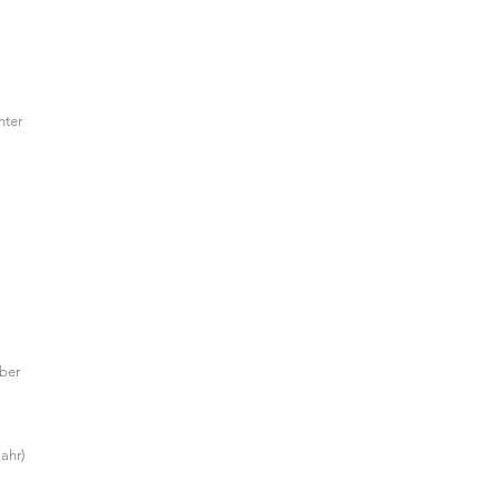
nter
ober
ahr)