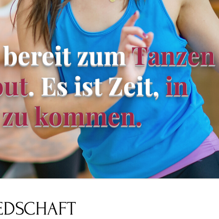
 bereit zum
Tanzen
ut
. Es ist Zeit,
in
 zu kommen.
IEDSCHAFT